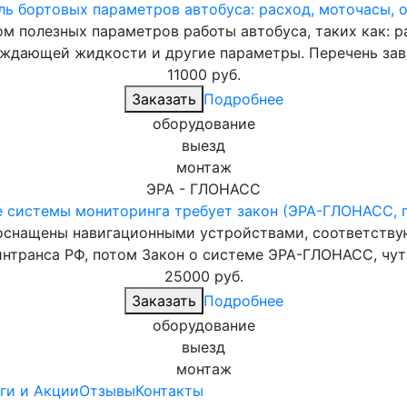
ль бортовых параметров автобуса: расход, моточасы, 
 полезных параметров работы автобуса, таких как: ра
аждающей жидкости и другие параметры. Перечень зави
11000
руб.
Заказать
Подробнее
оборудование
выезд
монтаж
ЭРА - ГЛОНАСС
е системы мониторинга требует закон (ЭРА-ГЛОНАСС, пр
 оснащены навигационными устройствами, соответств
интранса РФ, потом Закон о системе ЭРА-ГЛОНАСС, чуть
25000
руб.
Заказать
Подробнее
оборудование
выезд
монтаж
ги и Акции
Отзывы
Контакты